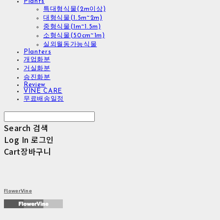
Plants
특대형식물(2m이상)
대형식물(1.5m~2m)
중형식물(1m~1.5m)
소형식물(50cm~1m)
실외월동가능식물
Planters
개업화분
거실화분
승진화분
Review
VINE CARE
무료배송일정
Search
검색
Log In
로그인
Cart
장바구니
FlowerVine