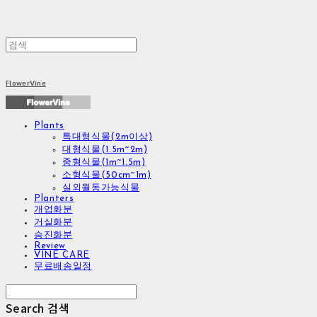
FlowerVine
Plants
특대형식물(2m이상)
대형식물(1.5m~2m)
중형식물(1m~1.5m)
소형식물(50cm~1m)
실외월동가능식물
Planters
개업화분
거실화분
승진화분
Review
VINE CARE
무료배송일정
Search
검색