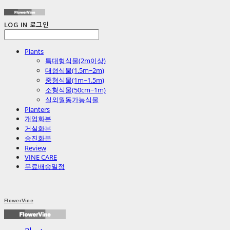
LOG IN
로그인
Plants
특대형식물(2m이상)
대형식물(1.5m~2m)
중형식물(1m~1.5m)
소형식물(50cm~1m)
실외월동가능식물
Planters
개업화분
거실화분
승진화분
Review
VINE CARE
무료배송일정
FlowerVine