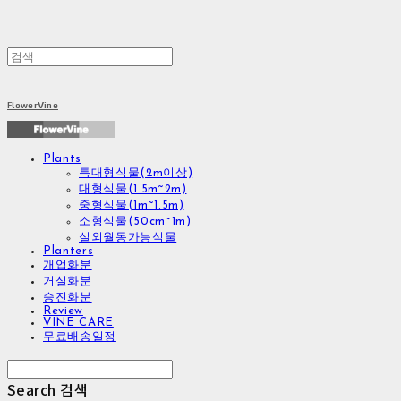
FlowerVine
Plants
특대형식물(2m이상)
대형식물(1.5m~2m)
중형식물(1m~1.5m)
소형식물(50cm~1m)
실외월동가능식물
Planters
개업화분
거실화분
승진화분
Review
VINE CARE
무료배송일정
Search
검색