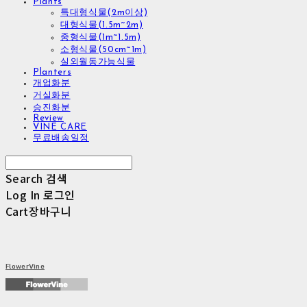
Plants
특대형식물(2m이상)
대형식물(1.5m~2m)
중형식물(1m~1.5m)
소형식물(50cm~1m)
실외월동가능식물
Planters
개업화분
거실화분
승진화분
Review
VINE CARE
무료배송일정
Search
검색
Log In
로그인
Cart
장바구니
FlowerVine