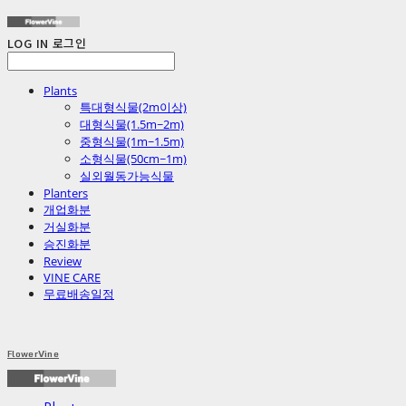
LOG IN
로그인
Plants
특대형식물(2m이상)
대형식물(1.5m~2m)
중형식물(1m~1.5m)
소형식물(50cm~1m)
실외월동가능식물
Planters
개업화분
거실화분
승진화분
Review
VINE CARE
무료배송일정
FlowerVine