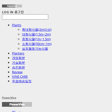
LOG IN
로그인
Plants
특대형식물(2m이상)
대형식물(1.5m~2m)
중형식물(1m~1.5m)
소형식물(50cm~1m)
실외월동가능식물
Planters
개업화분
거실화분
승진화분
Review
VINE CARE
무료배송일정
FlowerVine