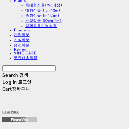
Plants
특대형식물(2m이상)
대형식물(1.5m~2m)
중형식물(1m~1.5m)
소형식물(50cm~1m)
실외월동가능식물
Planters
개업화분
거실화분
승진화분
Review
VINE CARE
무료배송일정
Search
검색
Log In
로그인
Cart
장바구니
FlowerVine