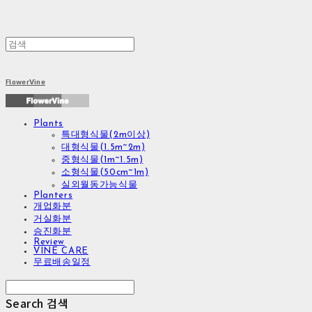
FlowerVine
Plants
특대형식물(2m이상)
대형식물(1.5m~2m)
중형식물(1m~1.5m)
소형식물(50cm~1m)
실외월동가능식물
Planters
개업화분
거실화분
승진화분
Review
VINE CARE
무료배송일정
Search
검색