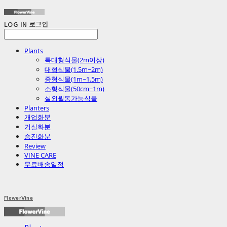
LOG IN
로그인
Plants
특대형식물(2m이상)
대형식물(1.5m~2m)
중형식물(1m~1.5m)
소형식물(50cm~1m)
실외월동가능식물
Planters
개업화분
거실화분
승진화분
Review
VINE CARE
무료배송일정
FlowerVine