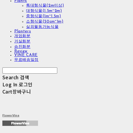
Plants
특대형식물(2m이상)
대형식물(1.5m~2m)
중형식물(1m~1.5m)
소형식물(50cm~1m)
실외월동가능식물
Planters
개업화분
거실화분
승진화분
Review
VINE CARE
무료배송일정
Search
검색
Log In
로그인
Cart
장바구니
FlowerVine