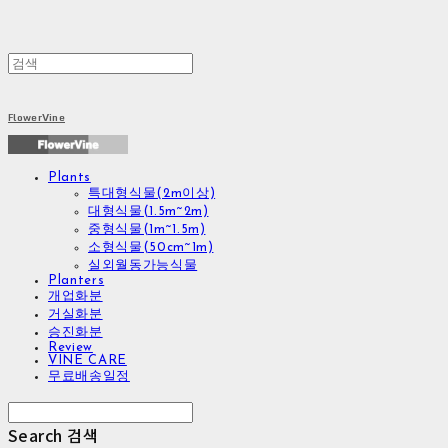
FlowerVine
Plants
특대형식물(2m이상)
대형식물(1.5m~2m)
중형식물(1m~1.5m)
소형식물(50cm~1m)
실외월동가능식물
Planters
개업화분
거실화분
승진화분
Review
VINE CARE
무료배송일정
Search
검색