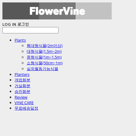
LOG IN
로그인
Plants
특대형식물(2m이상)
대형식물(1.5m~2m)
중형식물(1m~1.5m)
소형식물(50cm~1m)
실외월동가능식물
Planters
개업화분
거실화분
승진화분
Review
VINE CARE
무료배송일정