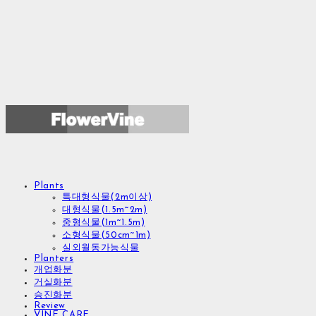
Plants
특대형식물(2m이상)
대형식물(1.5m~2m)
중형식물(1m~1.5m)
소형식물(50cm~1m)
실외월동가능식물
Planters
개업화분
거실화분
승진화분
Review
VINE CARE