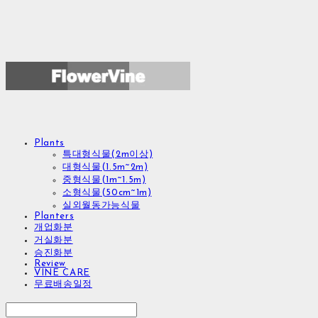
Plants
특대형식물(2m이상)
대형식물(1.5m~2m)
중형식물(1m~1.5m)
소형식물(50cm~1m)
실외월동가능식물
Planters
개업화분
거실화분
승진화분
Review
VINE CARE
무료배송일정