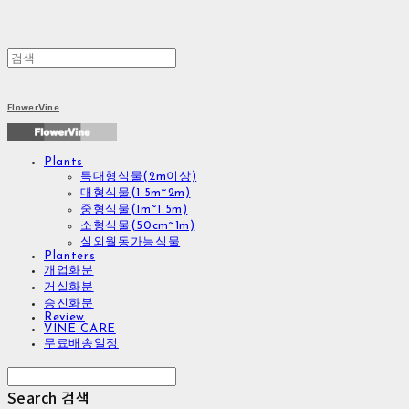
FlowerVine
Plants
특대형식물(2m이상)
대형식물(1.5m~2m)
중형식물(1m~1.5m)
소형식물(50cm~1m)
실외월동가능식물
Planters
개업화분
거실화분
승진화분
Review
VINE CARE
무료배송일정
Search
검색