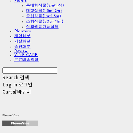
Plants
특대형식물(2m이상)
대형식물(1.5m~2m)
중형식물(1m~1.5m)
소형식물(50cm~1m)
실외월동가능식물
Planters
개업화분
거실화분
승진화분
Review
VINE CARE
무료배송일정
Search
검색
Log In
로그인
Cart
장바구니
FlowerVine