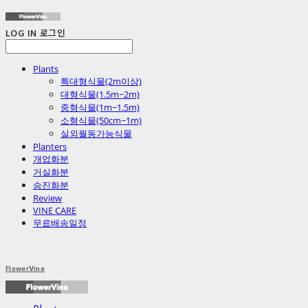
LOG IN
로그인
Plants
특대형식물(2m이상)
대형식물(1.5m~2m)
중형식물(1m~1.5m)
소형식물(50cm~1m)
실외월동가능식물
Planters
개업화분
거실화분
승진화분
Review
VINE CARE
무료배송일정
FlowerVine