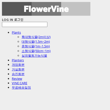
LOG IN
로그인
Plants
특대형식물(2m이상)
대형식물(1.5m~2m)
중형식물(1m~1.5m)
소형식물(50cm~1m)
실외월동가능식물
Planters
개업화분
거실화분
승진화분
Review
VINE CARE
무료배송일정