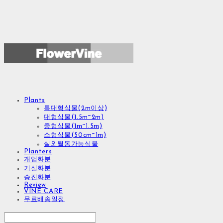
Plants
특대형식물(2m이상)
대형식물(1.5m~2m)
중형식물(1m~1.5m)
소형식물(50cm~1m)
실외월동가능식물
Planters
개업화분
거실화분
승진화분
Review
VINE CARE
무료배송일정