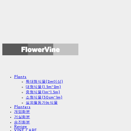
Plants
특대형식물(2m이상)
대형식물(1.5m~2m)
중형식물(1m~1.5m)
소형식물(50cm~1m)
실외월동가능식물
Planters
개업화분
거실화분
승진화분
Review
VINE CARE