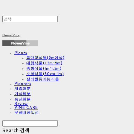
FlowerVine
Plants
특대형식물(2m이상)
대형식물(1.5m~2m)
중형식물(1m~1.5m)
소형식물(50cm~1m)
실외월동가능식물
Planters
개업화분
거실화분
승진화분
Review
VINE CARE
무료배송일정
Search
검색