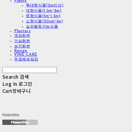
Plants
특대형식물(2m이상)
대형식물(1.5m~2m)
중형식물(1m~1.5m)
소형식물(50cm~1m)
실외월동가능식물
Planters
개업화분
거실화분
승진화분
Review
VINE CARE
무료배송일정
Search
검색
Log In
로그인
Cart
장바구니
FlowerVine