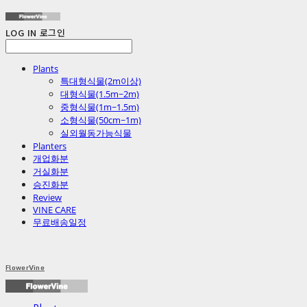
LOG IN
로그인
Plants
특대형식물(2m이상)
대형식물(1.5m~2m)
중형식물(1m~1.5m)
소형식물(50cm~1m)
실외월동가능식물
Planters
개업화분
거실화분
승진화분
Review
VINE CARE
무료배송일정
FlowerVine