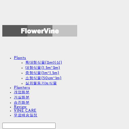
Plants
특대형식물(2m이상)
대형식물(1.5m~2m)
중형식물(1m~1.5m)
소형식물(50cm~1m)
실외월동가능식물
Planters
개업화분
거실화분
승진화분
Review
VINE CARE
무료배송일정