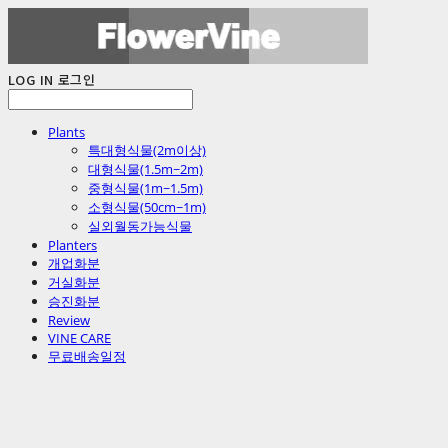
LOG IN
로그인
Plants
특대형식물(2m이상)
대형식물(1.5m~2m)
중형식물(1m~1.5m)
소형식물(50cm~1m)
실외월동가능식물
Planters
개업화분
거실화분
승진화분
Review
VINE CARE
무료배송일정