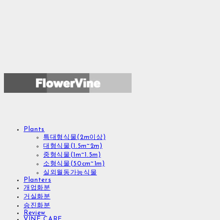
Plants
특대형식물(2m이상)
대형식물(1.5m~2m)
중형식물(1m~1.5m)
소형식물(50cm~1m)
실외월동가능식물
Planters
개업화분
거실화분
승진화분
Review
VINE CARE