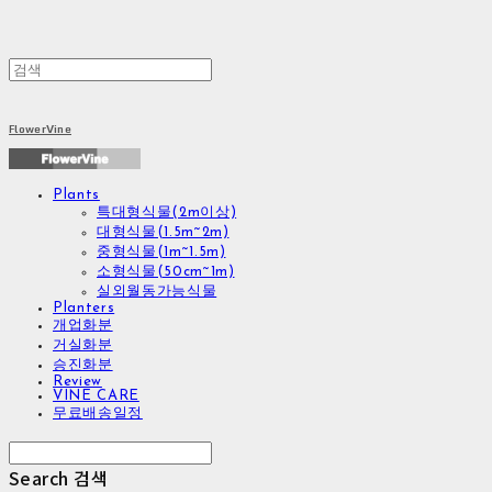
FlowerVine
Plants
특대형식물(2m이상)
대형식물(1.5m~2m)
중형식물(1m~1.5m)
소형식물(50cm~1m)
실외월동가능식물
Planters
개업화분
거실화분
승진화분
Review
VINE CARE
무료배송일정
Search
검색