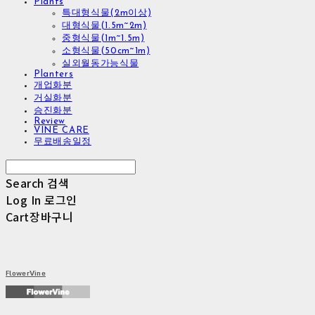
Plants
특대형식물(2m이상)
대형식물(1.5m~2m)
중형식물(1m~1.5m)
소형식물(50cm~1m)
실외월동가능식물
Planters
개업화분
거실화분
승진화분
Review
VINE CARE
무료배송일정
Search
검색
Log In
로그인
Cart
장바구니
FlowerVine