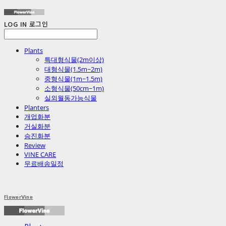
LOG IN
로그인
Plants
특대형식물(2m이상)
대형식물(1.5m~2m)
중형식물(1m~1.5m)
소형식물(50cm~1m)
실외월동가능식물
Planters
개업화분
거실화분
승진화분
Review
VINE CARE
무료배송일정
FlowerVine