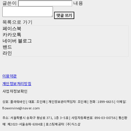
글쓴이
내용
댓글 쓰기
목록으로 가기
페이스북
카카오톡
네이버 블로그
밴드
라인
이용약관
개인정보처리방침
사업자정보확인
상호: 플라워바인 | 대표: 조인래 | 개인정보관리책임자: 조인래 | 전화: 1899-6635 | 이메일:
flowervine@naver.com
주소: 서울특별시 송파구 동남로 371, 1층 3~5호 | 사업자등록번호:
896-03-00756
| 통신판
매:
제2023-서울송파-6384호
| 호스팅제공자: (주)식스샵