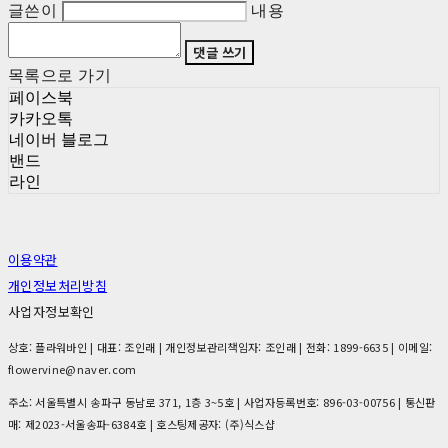
글쓴이
내용
댓글 쓰기
목록으로 가기
페이스북
카카오톡
네이버 블로그
밴드
라인
이용약관
개인정보처리방침
사업자정보확인
상호: 플라워바인 | 대표: 조인래 | 개인정보관리책임자: 조인래 | 전화: 1899-6635 | 이메일:
flowervine@naver.com
주소: 서울특별시 송파구 동남로 371, 1층 3~5호 | 사업자등록번호:
896-03-00756
| 통신판
매:
제2023-서울송파-6384호
| 호스팅제공자: (주)식스샵