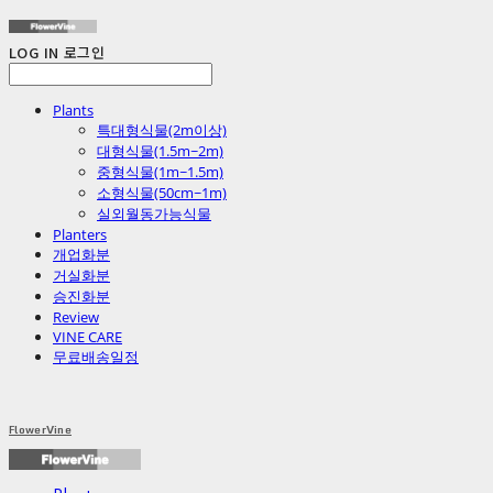
LOG IN
로그인
Plants
특대형식물(2m이상)
대형식물(1.5m~2m)
중형식물(1m~1.5m)
소형식물(50cm~1m)
실외월동가능식물
Planters
개업화분
거실화분
승진화분
Review
VINE CARE
무료배송일정
FlowerVine