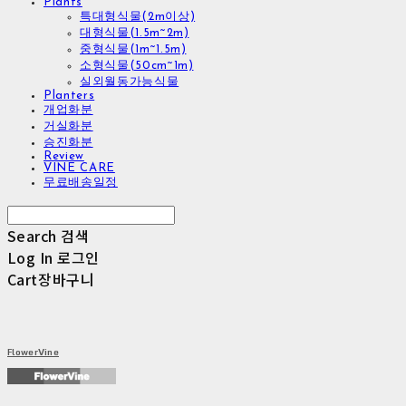
Plants
특대형식물(2m이상)
대형식물(1.5m~2m)
중형식물(1m~1.5m)
소형식물(50cm~1m)
실외월동가능식물
Planters
개업화분
거실화분
승진화분
Review
VINE CARE
무료배송일정
Search
검색
Log In
로그인
Cart
장바구니
FlowerVine