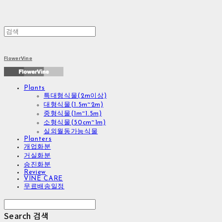
FlowerVine
Plants
특대형식물(2m이상)
대형식물(1.5m~2m)
중형식물(1m~1.5m)
소형식물(50cm~1m)
실외월동가능식물
Planters
개업화분
거실화분
승진화분
Review
VINE CARE
무료배송일정
Search
검색