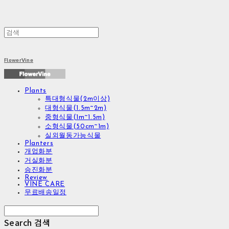
FlowerVine
Plants
특대형식물(2m이상)
대형식물(1.5m~2m)
중형식물(1m~1.5m)
소형식물(50cm~1m)
실외월동가능식물
Planters
개업화분
거실화분
승진화분
Review
VINE CARE
무료배송일정
Search
검색