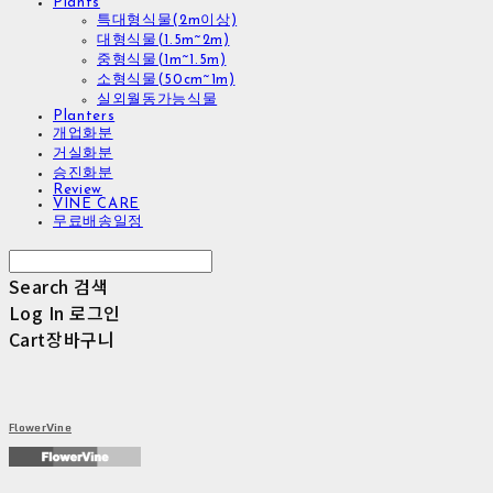
Plants
특대형식물(2m이상)
대형식물(1.5m~2m)
중형식물(1m~1.5m)
소형식물(50cm~1m)
실외월동가능식물
Planters
개업화분
거실화분
승진화분
Review
VINE CARE
무료배송일정
Search
검색
Log In
로그인
Cart
장바구니
FlowerVine