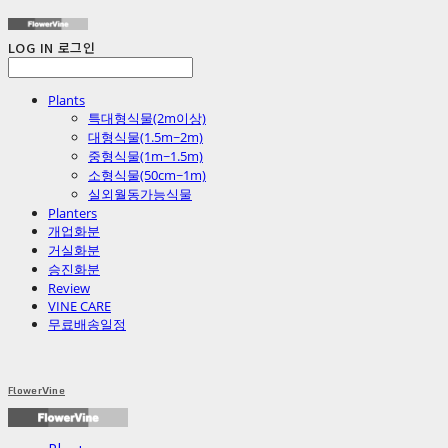
LOG IN
로그인
Plants
특대형식물(2m이상)
대형식물(1.5m~2m)
중형식물(1m~1.5m)
소형식물(50cm~1m)
실외월동가능식물
Planters
개업화분
거실화분
승진화분
Review
VINE CARE
무료배송일정
FlowerVine