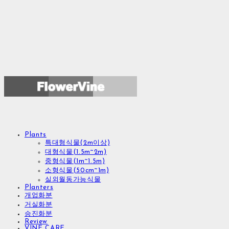
Plants
특대형식물(2m이상)
대형식물(1.5m~2m)
중형식물(1m~1.5m)
소형식물(50cm~1m)
실외월동가능식물
Planters
개업화분
거실화분
승진화분
Review
VINE CARE