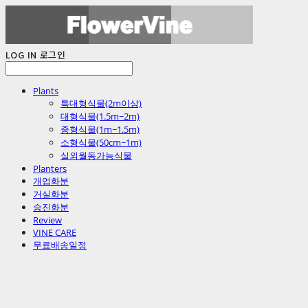
LOG IN
로그인
Plants
특대형식물(2m이상)
대형식물(1.5m~2m)
중형식물(1m~1.5m)
소형식물(50cm~1m)
실외월동가능식물
Planters
개업화분
거실화분
승진화분
Review
VINE CARE
무료배송일정