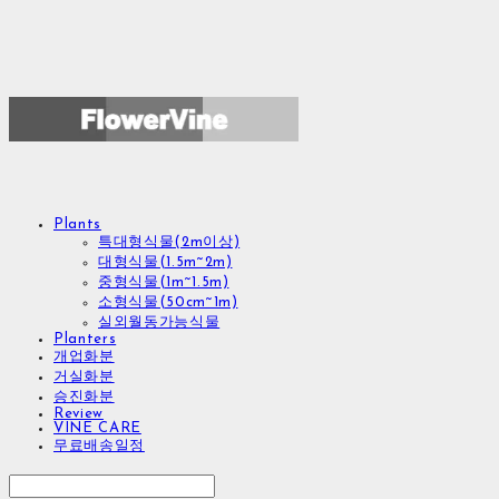
Plants
특대형식물(2m이상)
대형식물(1.5m~2m)
중형식물(1m~1.5m)
소형식물(50cm~1m)
실외월동가능식물
Planters
개업화분
거실화분
승진화분
Review
VINE CARE
무료배송일정