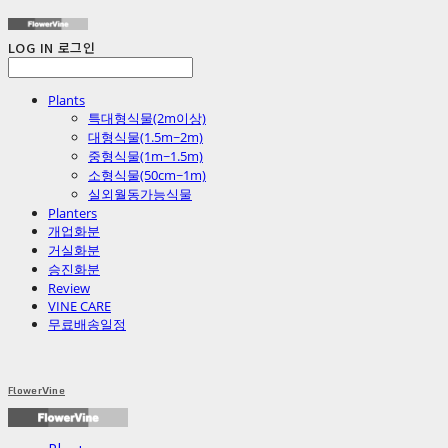
LOG IN
로그인
Plants
특대형식물(2m이상)
대형식물(1.5m~2m)
중형식물(1m~1.5m)
소형식물(50cm~1m)
실외월동가능식물
Planters
개업화분
거실화분
승진화분
Review
VINE CARE
무료배송일정
FlowerVine