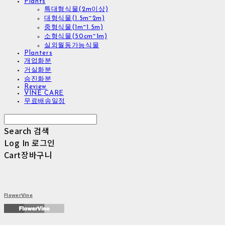
Plants
특대형식물(2m이상)
대형식물(1.5m~2m)
중형식물(1m~1.5m)
소형식물(50cm~1m)
실외월동가능식물
Planters
개업화분
거실화분
승진화분
Review
VINE CARE
무료배송일정
Search
검색
Log In
로그인
Cart
장바구니
FlowerVine