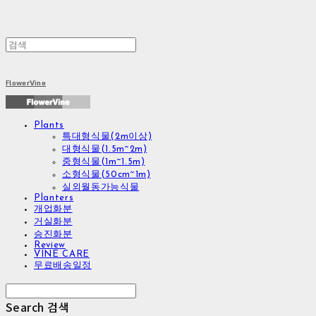
FlowerVine
Plants
특대형식물(2m이상)
대형식물(1.5m~2m)
중형식물(1m~1.5m)
소형식물(50cm~1m)
실외월동가능식물
Planters
개업화분
거실화분
승진화분
Review
VINE CARE
무료배송일정
Search
검색