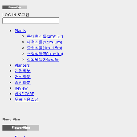
LOG IN
로그인
Plants
특대형식물(2m이상)
대형식물(1.5m~2m)
중형식물(1m~1.5m)
소형식물(50cm~1m)
실외월동가능식물
Planters
개업화분
거실화분
승진화분
Review
VINE CARE
무료배송일정
FlowerVine