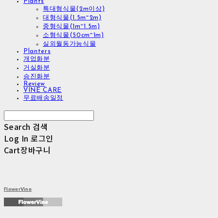
Plants
특대형식물(2m이상)
대형식물(1.5m~2m)
중형식물(1m~1.5m)
소형식물(50cm~1m)
실외월동가능식물
Planters
개업화분
거실화분
승진화분
Review
VINE CARE
무료배송일정
Search
검색
Log In
로그인
Cart
장바구니
FlowerVine