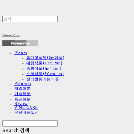
FlowerVine
Plants
특대형식물(2m이상)
대형식물(1.5m~2m)
중형식물(1m~1.5m)
소형식물(50cm~1m)
실외월동가능식물
Planters
개업화분
거실화분
승진화분
Review
VINE CARE
무료배송일정
Search
검색