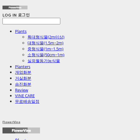
LOG IN
로그인
Plants
특대형식물(2m이상)
대형식물(1.5m~2m)
중형식물(1m~1.5m)
소형식물(50cm~1m)
실외월동가능식물
Planters
개업화분
거실화분
승진화분
Review
VINE CARE
무료배송일정
FlowerVine