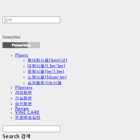
FlowerVine
Plants
특대형식물(2m이상)
대형식물(1.5m~2m)
중형식물(1m~1.5m)
소형식물(50cm~1m)
실외월동가능식물
Planters
개업화분
거실화분
승진화분
Review
VINE CARE
무료배송일정
Search
검색