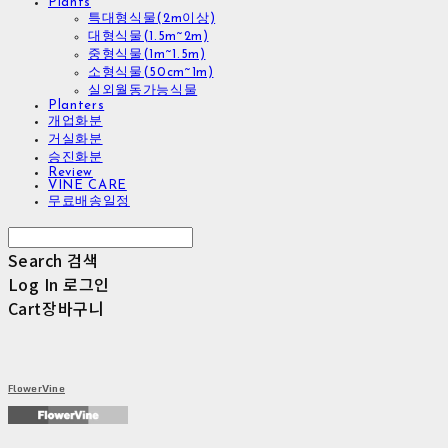
Plants
특대형식물(2m이상)
대형식물(1.5m~2m)
중형식물(1m~1.5m)
소형식물(50cm~1m)
실외월동가능식물
Planters
개업화분
거실화분
승진화분
Review
VINE CARE
무료배송일정
Search
검색
Log In
로그인
Cart
장바구니
FlowerVine