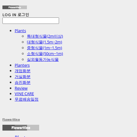
LOG IN
로그인
Plants
특대형식물(2m이상)
대형식물(1.5m~2m)
중형식물(1m~1.5m)
소형식물(50cm~1m)
실외월동가능식물
Planters
개업화분
거실화분
승진화분
Review
VINE CARE
무료배송일정
FlowerVine