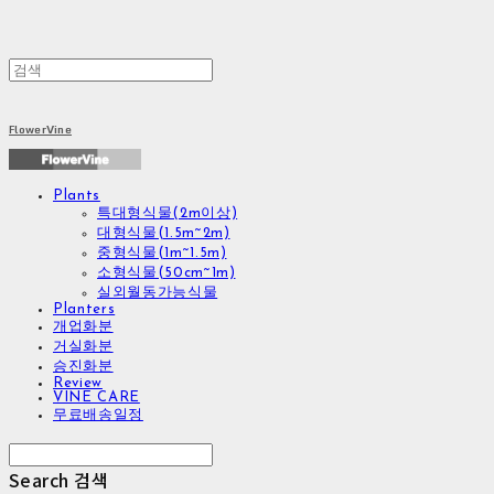
FlowerVine
Plants
특대형식물(2m이상)
대형식물(1.5m~2m)
중형식물(1m~1.5m)
소형식물(50cm~1m)
실외월동가능식물
Planters
개업화분
거실화분
승진화분
Review
VINE CARE
무료배송일정
Search
검색