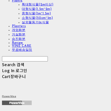
Plants
특대형식물(2m이상)
대형식물(1.5m~2m)
중형식물(1m~1.5m)
소형식물(50cm~1m)
실외월동가능식물
Planters
개업화분
거실화분
승진화분
Review
VINE CARE
무료배송일정
Search
검색
Log In
로그인
Cart
장바구니
FlowerVine