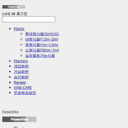
LOG IN
로그인
Plants
특대형식물(2m이상)
대형식물(1.5m~2m)
중형식물(1m~1.5m)
소형식물(50cm~1m)
실외월동가능식물
Planters
개업화분
거실화분
승진화분
Review
VINE CARE
무료배송일정
FlowerVine