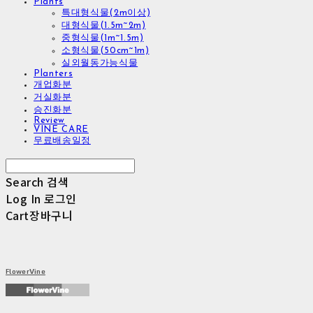
Plants
특대형식물(2m이상)
대형식물(1.5m~2m)
중형식물(1m~1.5m)
소형식물(50cm~1m)
실외월동가능식물
Planters
개업화분
거실화분
승진화분
Review
VINE CARE
무료배송일정
Search
검색
Log In
로그인
Cart
장바구니
FlowerVine