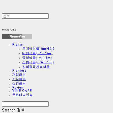
FlowerVine
Plants
특대형식물(2m이상)
대형식물(1.5m~2m)
중형식물(1m~1.5m)
소형식물(50cm~1m)
실외월동가능식물
Planters
개업화분
거실화분
승진화분
Review
VINE CARE
무료배송일정
Search
검색