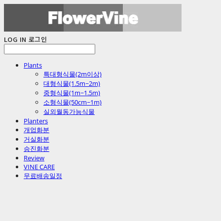
LOG IN
로그인
Plants
특대형식물(2m이상)
대형식물(1.5m~2m)
중형식물(1m~1.5m)
소형식물(50cm~1m)
실외월동가능식물
Planters
개업화분
거실화분
승진화분
Review
VINE CARE
무료배송일정