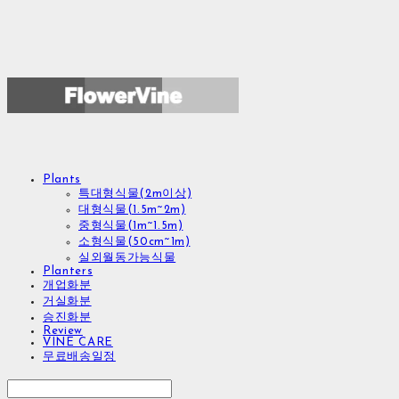
Plants
특대형식물(2m이상)
대형식물(1.5m~2m)
중형식물(1m~1.5m)
소형식물(50cm~1m)
실외월동가능식물
Planters
개업화분
거실화분
승진화분
Review
VINE CARE
무료배송일정