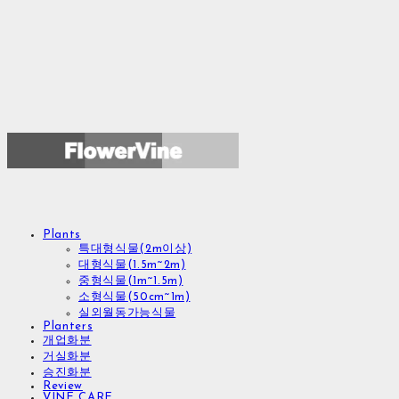
Plants
특대형식물(2m이상)
대형식물(1.5m~2m)
중형식물(1m~1.5m)
소형식물(50cm~1m)
실외월동가능식물
Planters
개업화분
거실화분
승진화분
Review
VINE CARE