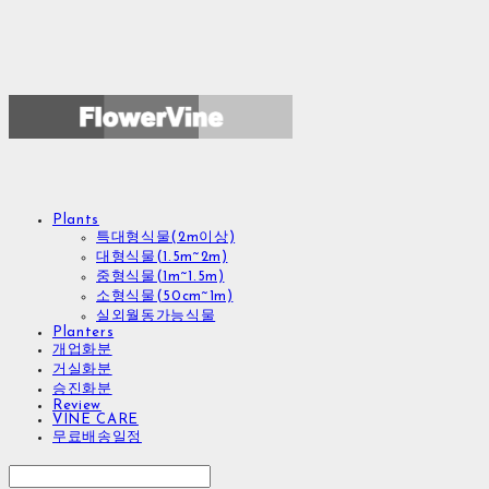
Plants
특대형식물(2m이상)
대형식물(1.5m~2m)
중형식물(1m~1.5m)
소형식물(50cm~1m)
실외월동가능식물
Planters
개업화분
거실화분
승진화분
Review
VINE CARE
무료배송일정