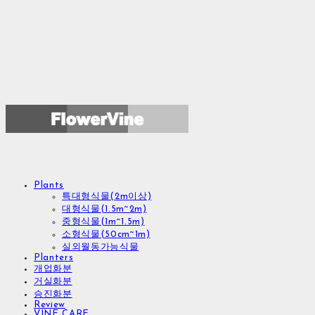
Plants
특대형식물(2m이상)
대형식물(1.5m~2m)
중형식물(1m~1.5m)
소형식물(50cm~1m)
실외월동가능식물
Planters
개업화분
거실화분
승진화분
Review
VINE CARE