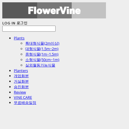
LOG IN
로그인
Plants
특대형식물(2m이상)
대형식물(1.5m~2m)
중형식물(1m~1.5m)
소형식물(50cm~1m)
실외월동가능식물
Planters
개업화분
거실화분
승진화분
Review
VINE CARE
무료배송일정