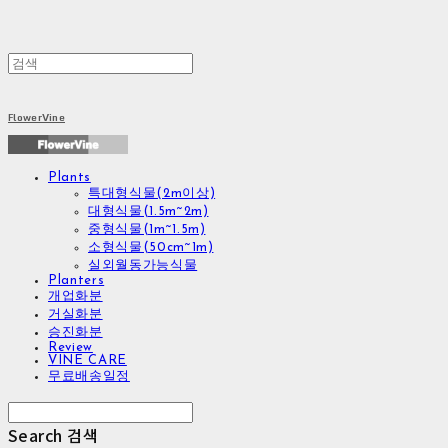
FlowerVine
Plants
특대형식물(2m이상)
대형식물(1.5m~2m)
중형식물(1m~1.5m)
소형식물(50cm~1m)
실외월동가능식물
Planters
개업화분
거실화분
승진화분
Review
VINE CARE
무료배송일정
Search
검색