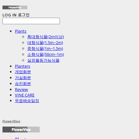
LOG IN
로그인
Plants
특대형식물(2m이상)
대형식물(1.5m~2m)
중형식물(1m~1.5m)
소형식물(50cm~1m)
실외월동가능식물
Planters
개업화분
거실화분
승진화분
Review
VINE CARE
무료배송일정
FlowerVine