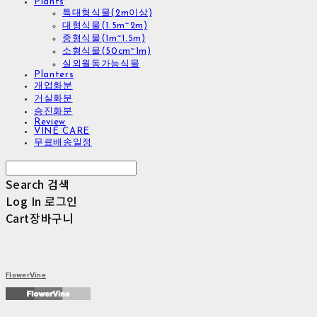
Plants
특대형식물(2m이상)
대형식물(1.5m~2m)
중형식물(1m~1.5m)
소형식물(50cm~1m)
실외월동가능식물
Planters
개업화분
거실화분
승진화분
Review
VINE CARE
무료배송일정
Search
검색
Log In
로그인
Cart
장바구니
FlowerVine