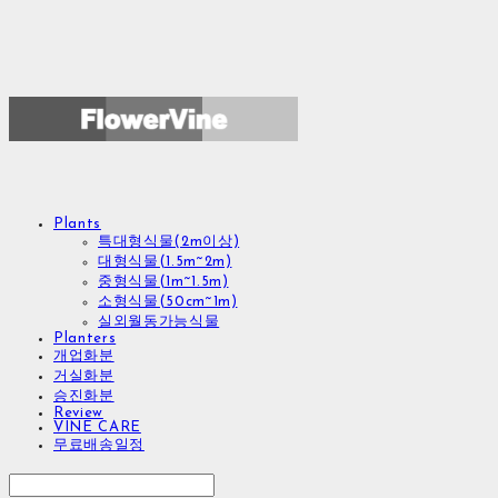
Plants
특대형식물(2m이상)
대형식물(1.5m~2m)
중형식물(1m~1.5m)
소형식물(50cm~1m)
실외월동가능식물
Planters
개업화분
거실화분
승진화분
Review
VINE CARE
무료배송일정