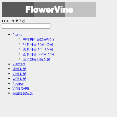
LOG IN
로그인
Plants
특대형식물(2m이상)
대형식물(1.5m~2m)
중형식물(1m~1.5m)
소형식물(50cm~1m)
실외월동가능식물
Planters
개업화분
거실화분
승진화분
Review
VINE CARE
무료배송일정