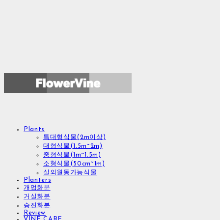
Plants
특대형식물(2m이상)
대형식물(1.5m~2m)
중형식물(1m~1.5m)
소형식물(50cm~1m)
실외월동가능식물
Planters
개업화분
거실화분
승진화분
Review
VINE CARE