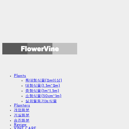
Plants
특대형식물(2m이상)
대형식물(1.5m~2m)
중형식물(1m~1.5m)
소형식물(50cm~1m)
실외월동가능식물
Planters
개업화분
거실화분
승진화분
Review
VINE CARE