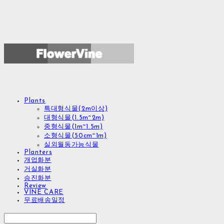
Plants
특대형식물(2m이상)
대형식물(1.5m~2m)
중형식물(1m~1.5m)
소형식물(50cm~1m)
실외월동가능식물
Planters
개업화분
거실화분
승진화분
Review
VINE CARE
무료배송일정