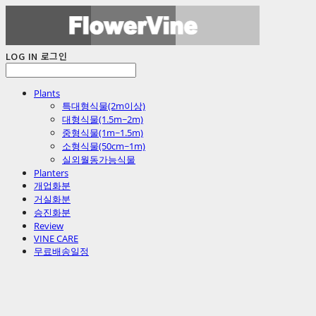
LOG IN
로그인
Plants
특대형식물(2m이상)
대형식물(1.5m~2m)
중형식물(1m~1.5m)
소형식물(50cm~1m)
실외월동가능식물
Planters
개업화분
거실화분
승진화분
Review
VINE CARE
무료배송일정